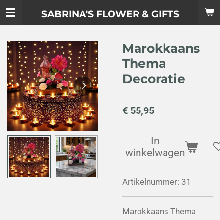
Ga
SABRINA'S FLOWER & GIFTS
direct
naar
Marokkaans
de
hoofdinhoud
Thema
Decoratie
€ 55,95
In
winkelwagen
Artikelnummer:
31
Marokkaans Thema