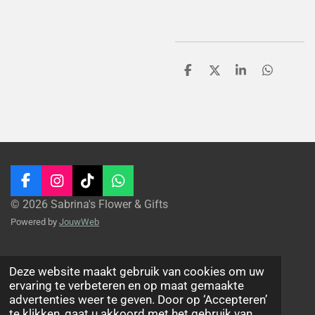
D
D
S
D
e
e
h
e
l
e
a
l
e
l
r
e
n
e
n
F
I
T
W
a
n
i
h
© 2026 Sabrina's Flower & Gifts
c
s
k
a
Powered by
JouwWeb
e
t
T
t
b
a
o
s
o
g
k
A
o
r
p
Deze website maakt gebruik van cookies om uw
k
a
p
ervaring te verbeteren en op maat gemaakte
m
advertenties weer te geven. Door op ‘Accepteren’
te klikken, gaat u akkoord met het gebruik van