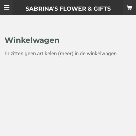
Ga
SABRINA'S FLOWER & GIFTS
direct
naar
de
hoofdinhoud
Winkelwagen
Er zitten geen artikelen (meer) in de winkelwagen.