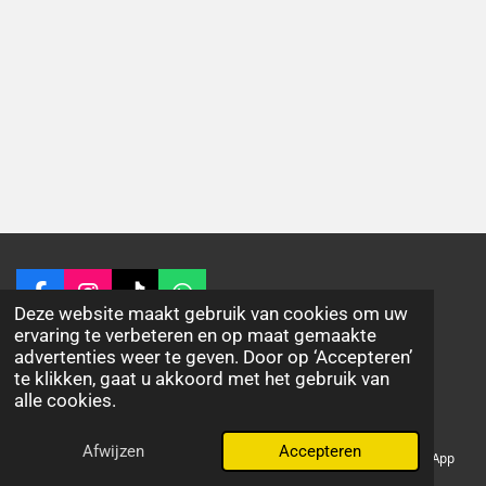
F
I
T
W
Deze website maakt gebruik van cookies om uw
a
n
i
h
© 2026 Sabrina's Flower & Gifts
ervaring te verbeteren en op maat gemaakte
c
s
k
a
advertenties weer te geven. Door op ‘Accepteren’
Powered by
JouwWeb
e
t
T
t
te klikken, gaat u akkoord met het gebruik van
b
a
o
s
alle cookies.
o
g
k
A
o
r
p
Afwijzen
Accepteren
k
a
p
E-mailadres
Telefoonnummer
Facebook
WhatsApp
m