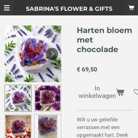
Ga
SABRINA'S FLOWER & GIFTS
direct
naar
Harten bloem
de
hoofdinhoud
met
chocolade
€ 69,50
In
winkelwagen
Wilt u uw geliefde
verrassen met een
opgemaakt hart. Denk